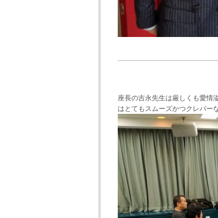
座長の吉永先生は厳しくも愛情
はとてもスムーズかつクレバー