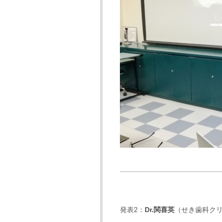
発表2：
Dr.関喜英
（
せき歯科ク