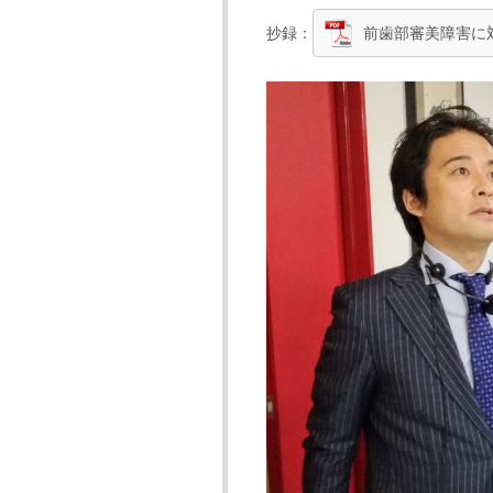
抄録：
前歯部審美障害に対