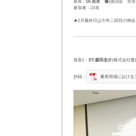
座長：
Dr.吉永 修
(徳治会 吉永
参加者：23名
★2月最終日は今年二回目の例
発表1：
DT.森田圭介
(
株式会社愛
抄録：
審美領域における