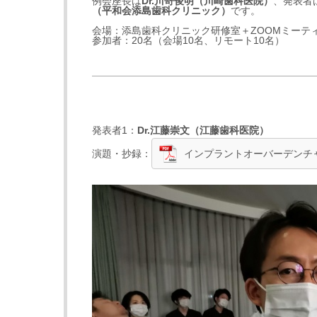
例会座長は
Dr.
川嵜俊明
（
川崎歯科医院
）
、発表者
（
平和会添島歯科クリニック
）
です。
会場：添島歯科クリニック研修室＋ZOOMミーテ
参加者：20名（会場10名、リモート10名）
発表者1：
Dr.
江藤崇文
（
江藤歯科医院
）
演題・抄録：
インプラントオーバーデンチ