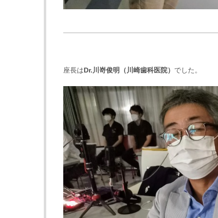
座長は
Dr.
川嵜俊明
（
川崎歯科医院
）
でした。