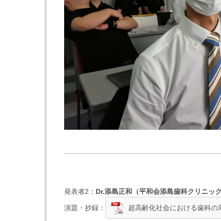
発表者2：
Dr.
添島正和
（
平和会添島歯科クリニッ
演題・抄録：
超高齢化社会における歯科の