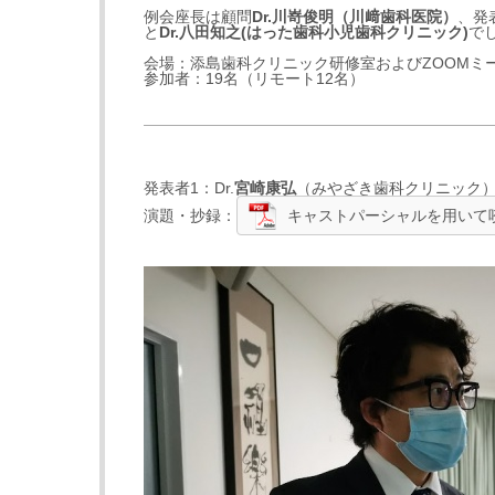
例会座長は顧問
Dr.
川嵜俊明
（
川﨑歯科医院
）
、発表
と
Dr
.
八田知之
(
はった歯科小児歯科クリニック
)
で
会場：添島歯科クリニック研修室およびZOOMミ
参加者：19名（リモート12名）
発表者1：Dr.
宮崎康弘
（
みやざき歯科クリニック
演題・抄録：
キャストパーシャルを用いて咬