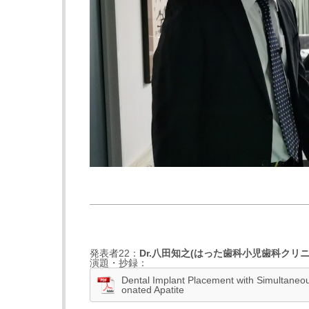
発表者22：
Dr
.
八田知之
(
はった歯科小児歯科クリ
演題・抄録：
Dental Implant Placement with Simultaneou
onated Apatite