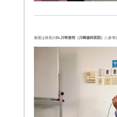
最後は座長の
Dr.
川嵜俊明
（
川﨑歯科医院
）
に参考