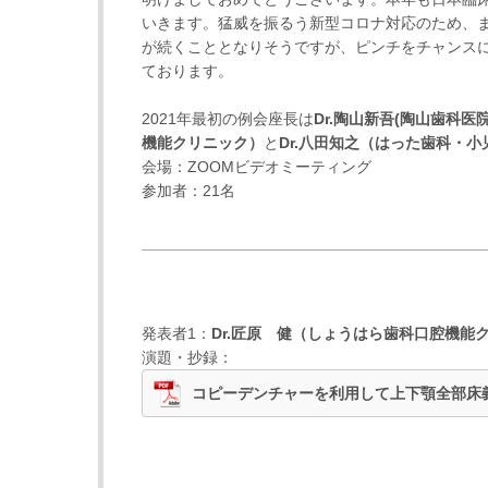
いきます。猛威を振るう新型コロナ対応のため、ま
が続くこととなりそうですが、ピンチをチャンス
ております。
2021年最初の例会座長は
Dr.陶山新吾
(
陶山歯科医
機能クリニック
）
と
Dr.
八田知之
（
はった歯科・小
会場：ZOOMビデオミーティング
参加者：
21
名
発表者1：
Dr.
匠原 健
（
しょうはら歯科口腔機能
演題・抄録：
コピーデンチャーを利用して上下顎全部床