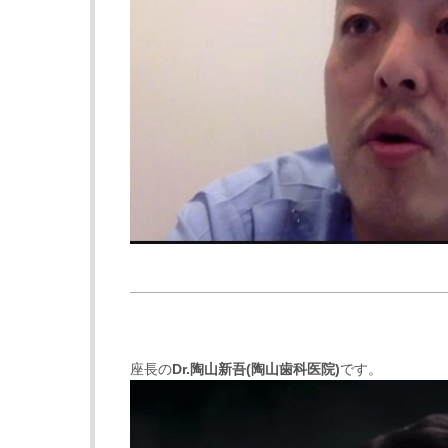
座長の
Dr.陶山新吾
(
陶山歯科医院
)
です。