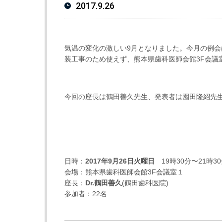
2017.9.26
気温の変化の激しい9月となりました。今月の例
装工事のため使えず、熊本県歯科医師会館3F会議
今回の座長は鶴田善久先生、発表者は園田隆紹先生
日時：
2017年9月26日火曜日
19時30分〜21時3
会場：熊本県歯科医師会館3F会議室１
座長：
Dr.鶴田善久
(
鶴田歯科医院)
参加者：22名