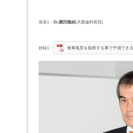
発表1：
Dr.
園田隆紹
(共愛歯科医院)
抄録1：
食事風景を観察する事で予測でき